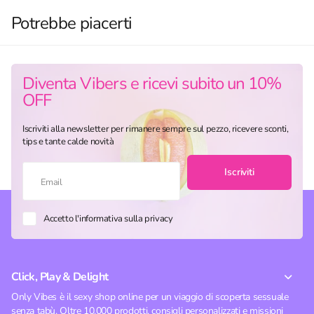
Potrebbe piacerti
Diventa Vibers e ricevi subito un 10%
OFF
Iscriviti alla newsletter per rimanere sempre sul pezzo, ricevere sconti,
tips e tante calde novità
Iscriviti
Accetto l'informativa sulla privacy
Click, Play & Delight
Only Vibes è il sexy shop online per un viaggio di scoperta sessuale
senza tabù. Oltre 10.000 prodotti, consigli personalizzati e missioni