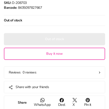
SKU:
D-208703
Barcode:
8435097827667
Out of stock
Out of stock
Buy it now
0 reviews
Reviews
Share with your friends
Share
WhatsApp
Deel
X
Pin it