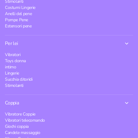
Stimolanti
Costumi Lingerie
Anelli del pene
Pompe Pene
Estensori pene
Per lei
Vibratori
Toys donna
intimo
Lingerie
Succhia clitoridi
Stimolanti
Coppia
Vibratore Coppie
Vibratori telecomando
Giochi coppia
Candele massaggio