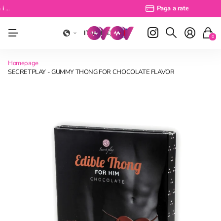
Spedizione gratuita sopra i 49 euro
Consegna 24/48 ore
Spedizione gratuita sopra i 49 euro
Paga a rate
Paga a rate
IT
(EUR €)
0
Homepage
SECRETPLAY - GUMMY THONG FOR CHOCOLATE FLAVOR