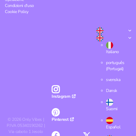
Condizioni d'uso
Cookie Policy
Italiano
português
(Portugal)
svenska
Dansk
Instagram
Suomi
©
2026
Only Vibes |
Pinterest
P.IVA 05340190262 |
Español
Via caboto 1 Jesolo