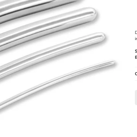
D
i
B
O