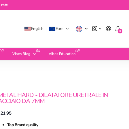
 rate
English
Euro
0
(7)
(8)
(9)
Vibes Blog
Vibes Education
METAL HARD - DILATATORE URETRALE IN
ACCIAIO DA 7MM
€21,95
Top Brand quality