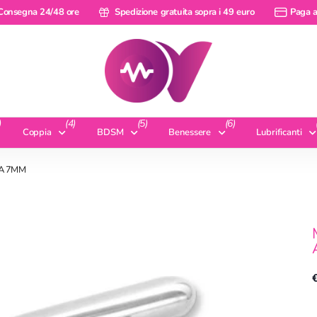
Consegna 24/48 ore
Spedizione gratuita sopra i 49 euro
Paga a
)
(4)
(5)
(6)
Coppia
BDSM
Benessere
Lubrificanti
DA 7MM