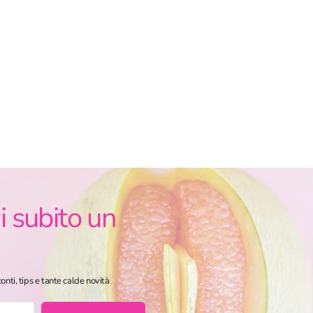
i subito un
onti, tips e tante calde novità