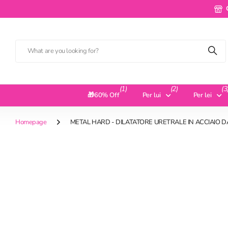
(1)
(2)
(3
🎁60% Off
Per lui
Per lei
Homepage
METAL HARD - DILATATORE URETRALE IN ACCIAIO 